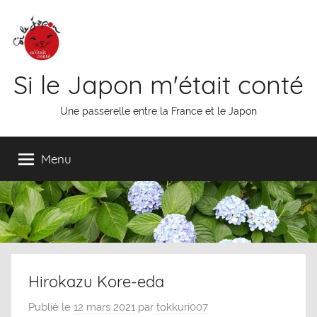
Aller
au
contenu
Si le Japon m'était conté
Une passerelle entre la France et le Japon
Menu
Hirokazu Kore-eda
Publié le
12 mars 2021
par
tokkuri007