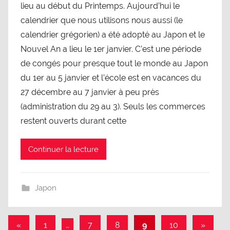
lieu au début du Printemps. Aujourd’hui le
calendrier que nous utilisons nous aussi (le
calendrier grégorien) a été adopté au Japon et le
Nouvel An a lieu le 1er janvier. C’est une période
de congés pour presque tout le monde au Japon
du 1er au 5 janvier et l’école est en vacances du
27 décembre au 7 janvier à peu près
(administration du 29 au 3). Seuls les commerces
restent ouverts durant cette
Continuer la lecture
Japon
Pagination
Articles
Articles
«
1
…
7
8
9
10
»