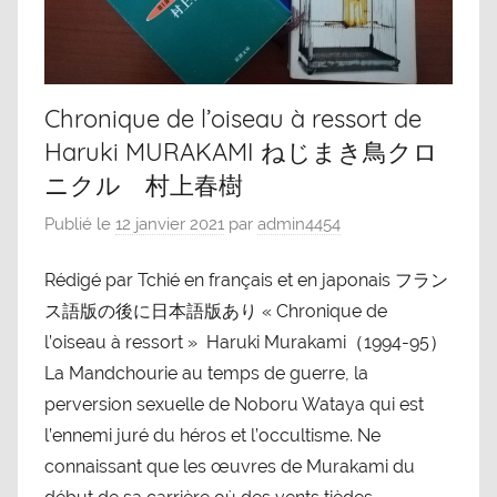
Chronique de l’oiseau à ressort de
Haruki MURAKAMI ねじまき鳥クロ
ニクル 村上春樹
Publié le
12 janvier 2021
par
admin4454
Rédigé par Tchié en français et en japonais フラン
ス語版の後に日本語版あり « Chronique de
l’oiseau à ressort » Haruki Murakami（1994-95）
La Mandchourie au temps de guerre, la
perversion sexuelle de Noboru Wataya qui est
l’ennemi juré du héros et l’occultisme. Ne
connaissant que les œuvres de Murakami du