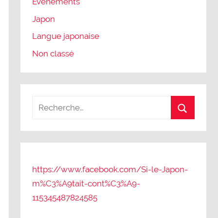
Evènements
Japon
Langue japonaise
Non classé
https://www.facebook.com/Si-le-Japon-
m%C3%A9tait-cont%C3%A9-
115345487824585