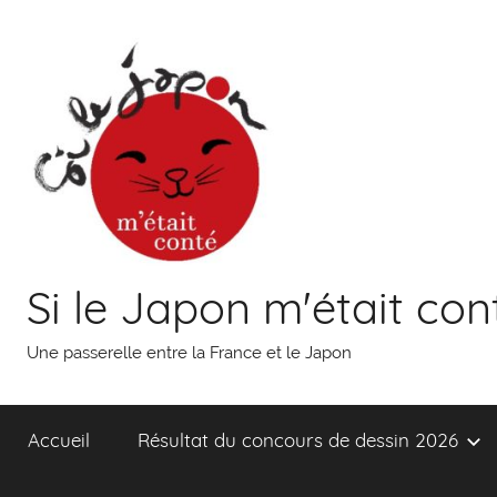
Aller
au
contenu
Si le Japon m'était con
Une passerelle entre la France et le Japon
Accueil
Résultat du concours de dessin 2026