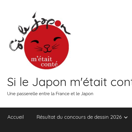
Aller
au
contenu
Si le Japon m'était con
Une passerelle entre la France et le Japon
Accueil
Résultat du concours de dessin 2026