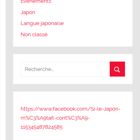
Evènements
Japon
Langue japonaise
Non classé
https://www.facebook.com/Si-le-Japon-
m%C3%A9tait-cont%C3%A9-
115345487824585