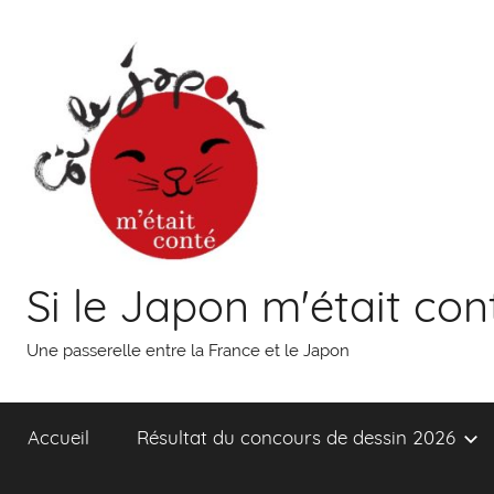
Aller
au
contenu
Si le Japon m'était con
Une passerelle entre la France et le Japon
Accueil
Résultat du concours de dessin 2026