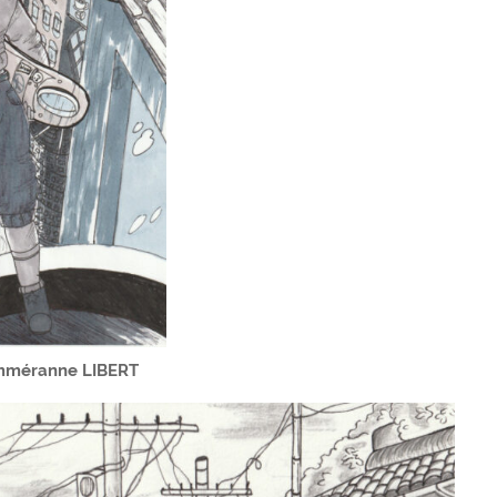
 Emméranne LIBERT