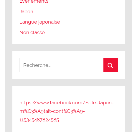
Evènements
Japon
Langue japonaise
Non classé
https://www.facebook.com/Si-le-Japon-
m%C3%A9tait-cont%C3%A9-
115345487824585