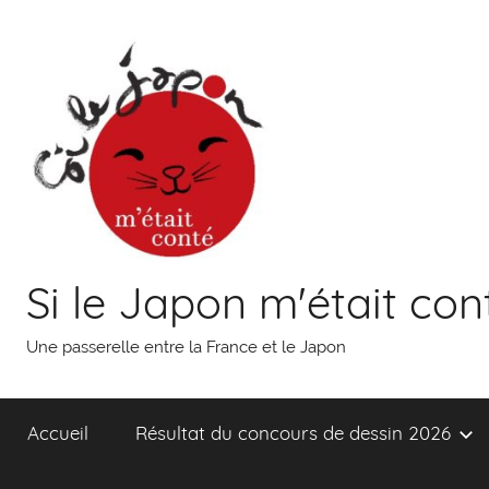
Aller
au
contenu
Si le Japon m'était con
Une passerelle entre la France et le Japon
Accueil
Résultat du concours de dessin 2026