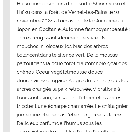
Haïku composés lors de la sortie Shinrinyoku et
Haïku dans la forêt de Vernet-les-Bains le 10
novembre 2024 à l’occasion de la Quinzaine du
Japon en Occitanie. Automne flamboyantbeauté :
arbres rougissantsdouceur de vivre… Ni
mouches, ni oiseaux,les bras des arbres
balancentdans le silence vert. De la mousse
partoutdans la belle forêt d’automnele geai des
chênes. Coeur végétalmousse douce
doucecaresse fugace. Au gré du sentier,sous les
arbres orangés,la paix retrouvée. Vibrations à
l’unissonfusion, sensation d’étreinteles arbres
tricotent une écharpe chamarrée. Le châtaignier
jumeaune pleure pas l’été clairgarde sa force.
Délicieux parfumde l’humus sous les
arbresEnivrée je suis. Une feuille frémitvers