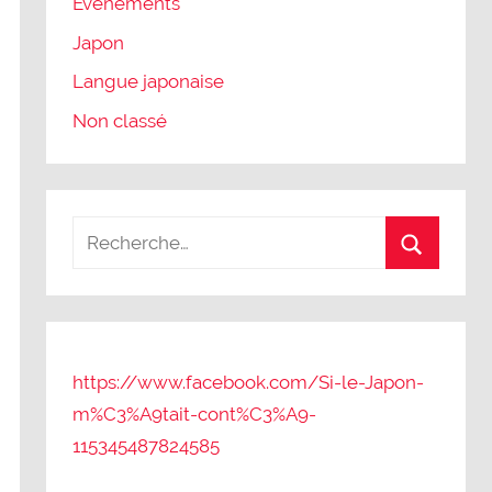
Evènements
Japon
Langue japonaise
Non classé
https://www.facebook.com/Si-le-Japon-
m%C3%A9tait-cont%C3%A9-
115345487824585